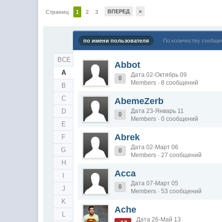
ВПЕРЕД
»
Страниц
1
2
3
по имени пользователя
По количеству сообще
ВСЕ
Abbot
A
Дата 02-Октябрь 09
0
Members · 8 сообщений
B
C
AbemeZerb
D
Дата 23-Январь 11
0
Members · 0 сообщений
E
Abrek
F
Дата 02-Март 06
G
0
Members · 27 сообщений
H
Acca
I
Дата 07-Март 05
0
J
Members · 53 сообщений
K
Ache
L
Дата 26-Май 13