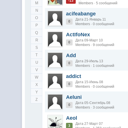
-13
M
Members · 5 сообщений
N
acifeabange
O
Дата 21-Январь 11
0
Members · 0 сообщений
P
Q
ActIfoNex
R
Дата 09-Март 10
0
Members · 9 сообщений
S
Add
T
Дата 29-Июль 13
U
0
Members · 1 сообщений
V
addict
W
Дата 15-Июнь 08
0
X
Members · 0 сообщений
Y
Aeluni
Z
Дата 05-Сентябрь 08
0
Members · 3 сообщений
Aeol
Дата 27-Март 07
3