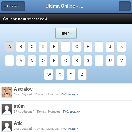
Ultima Online - Форум Русского сообщества игры
← На главную
Список пользователей
Filter »
A
B
C
D
E
F
G
H
I
J
K
L
M
N
O
P
Q
R
S
T
U
V
W
X
Y
Z
Astralov
0 сообщений · Группа: Members ·
Публикации
at0m
17 сообщений · Группа: Members ·
Публикации
Atic
0 сообщений · Группа: Members ·
Публикации