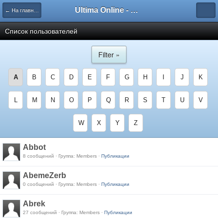
Ultima Online - Форум Русского сообщества игры
← На главную
Список пользователей
Filter »
A
B
C
D
E
F
G
H
I
J
K
L
M
N
O
P
Q
R
S
T
U
V
W
X
Y
Z
Abbot
8 сообщений · Группа: Members ·
Публикации
AbemeZerb
0 сообщений · Группа: Members ·
Публикации
Abrek
27 сообщений · Группа: Members ·
Публикации