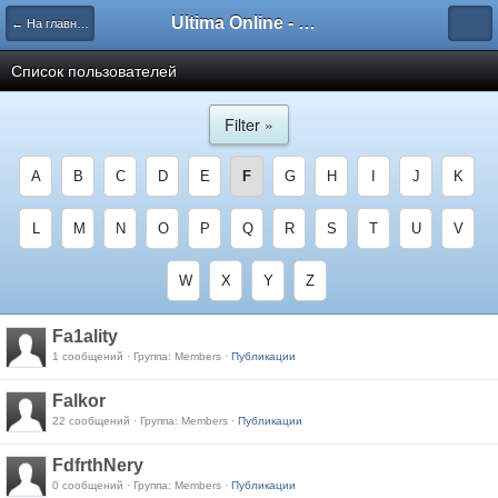
Ultima Online - Форум Русского сообщества игры
← На главную
Список пользователей
Filter »
A
B
C
D
E
F
G
H
I
J
K
L
M
N
O
P
Q
R
S
T
U
V
W
X
Y
Z
Fa1ality
1 сообщений · Группа: Members ·
Публикации
Falkor
22 сообщений · Группа: Members ·
Публикации
FdfrthNery
0 сообщений · Группа: Members ·
Публикации