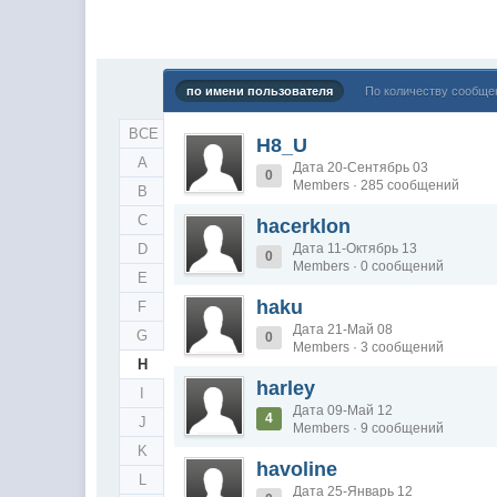
по имени пользователя
По количеству сообще
ВСЕ
H8_U
A
Дата 20-Сентябрь 03
0
Members · 285 сообщений
B
C
hacerklon
D
Дата 11-Октябрь 13
0
Members · 0 сообщений
E
haku
F
Дата 21-Май 08
G
0
Members · 3 сообщений
H
harley
I
Дата 09-Май 12
4
J
Members · 9 сообщений
K
havoline
L
Дата 25-Январь 12