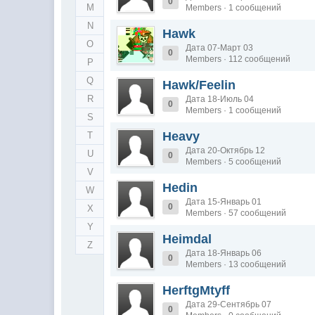
0
M
Members · 1 сообщений
N
Hawk
O
Дата 07-Март 03
0
Members · 112 сообщений
P
Q
Hawk/Feelin
R
Дата 18-Июль 04
0
Members · 1 сообщений
S
Heavy
T
Дата 20-Октябрь 12
U
0
Members · 5 сообщений
V
Hedin
W
Дата 15-Январь 01
0
X
Members · 57 сообщений
Y
Heimdal
Z
Дата 18-Январь 06
0
Members · 13 сообщений
HerftgMtyff
Дата 29-Сентябрь 07
0