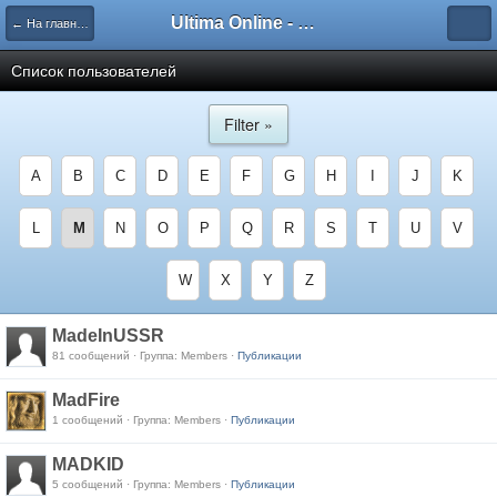
Ultima Online - Форум Русского сообщества игры
← На главную
Список пользователей
Filter »
A
B
C
D
E
F
G
H
I
J
K
L
M
N
O
P
Q
R
S
T
U
V
W
X
Y
Z
MadeInUSSR
81 сообщений · Группа: Members ·
Публикации
MadFire
1 сообщений · Группа: Members ·
Публикации
MADKID
5 сообщений · Группа: Members ·
Публикации