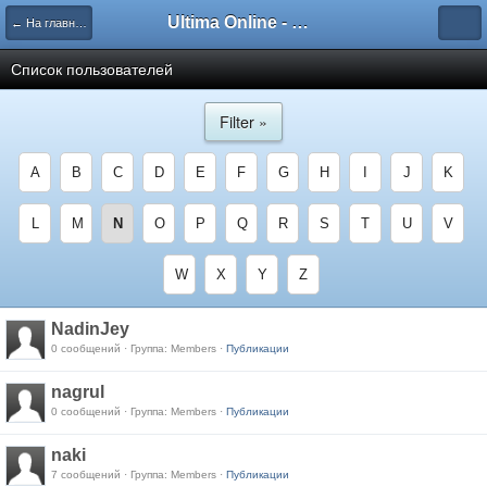
Ultima Online - Форум Русского сообщества игры
← На главную
Список пользователей
Filter »
A
B
C
D
E
F
G
H
I
J
K
L
M
N
O
P
Q
R
S
T
U
V
W
X
Y
Z
NadinJey
0 сообщений · Группа: Members ·
Публикации
nagrul
0 сообщений · Группа: Members ·
Публикации
naki
7 сообщений · Группа: Members ·
Публикации