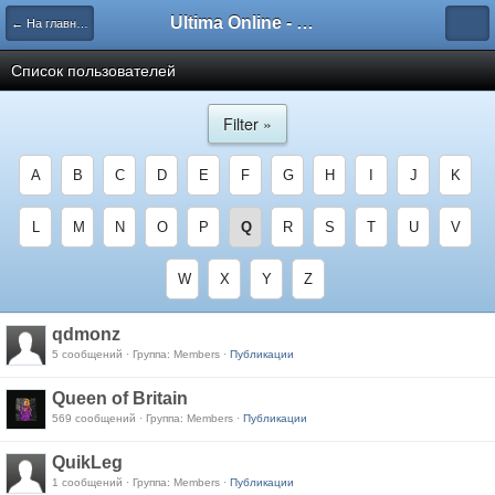
Ultima Online - Форум Русского сообщества игры
← На главную
Список пользователей
Filter »
A
B
C
D
E
F
G
H
I
J
K
L
M
N
O
P
Q
R
S
T
U
V
W
X
Y
Z
qdmonz
5 сообщений · Группа: Members ·
Публикации
Queen of Britain
569 сообщений · Группа: Members ·
Публикации
QuikLeg
1 сообщений · Группа: Members ·
Публикации