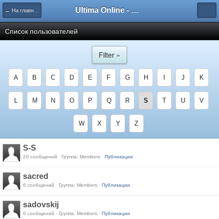
Ultima Online - Форум Русского сообщества игры
← На главную
Список пользователей
Filter »
A
B
C
D
E
F
G
H
I
J
K
L
M
N
O
P
Q
R
S
T
U
V
W
X
Y
Z
S-S
20 сообщений · Группа: Members ·
Публикации
sacred
6 сообщений · Группа: Members ·
Публикации
sadovskij
0 сообщений · Группа: Members ·
Публикации