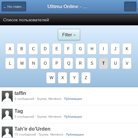
Ultima Online - Форум Русского сообщества игры
← На главную
Список пользователей
Filter »
A
B
C
D
E
F
G
H
I
J
K
L
M
N
O
P
Q
R
S
T
U
V
W
X
Y
Z
taffin
0 сообщений · Группа: Members ·
Публикации
Tag
5 сообщений · Группа: Members ·
Публикации
Tah'ir do'Urden
75 сообщений · Группа: Members ·
Публикации