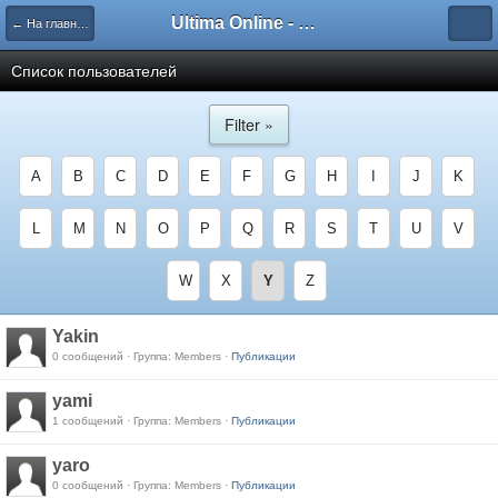
Ultima Online - Форум Русского сообщества игры
← На главную
Список пользователей
Filter »
A
B
C
D
E
F
G
H
I
J
K
L
M
N
O
P
Q
R
S
T
U
V
W
X
Y
Z
Yakin
0 сообщений · Группа: Members ·
Публикации
yami
1 сообщений · Группа: Members ·
Публикации
yaro
0 сообщений · Группа: Members ·
Публикации