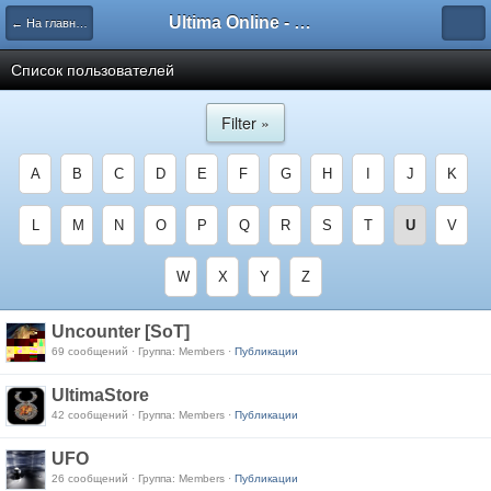
Ultima Online - Форум Русского сообщества игры
← На главную
Список пользователей
Filter »
A
B
C
D
E
F
G
H
I
J
K
L
M
N
O
P
Q
R
S
T
U
V
W
X
Y
Z
Uncounter [SoT]
69 сообщений · Группа: Members ·
Публикации
UltimaStore
42 сообщений · Группа: Members ·
Публикации
UFO
26 сообщений · Группа: Members ·
Публикации