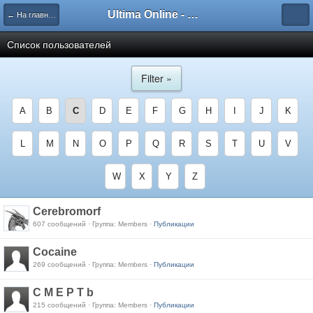
Ultima Online - Форум Русского сообщества игры
← На главную
Список пользователей
Filter »
A
B
C
D
E
F
G
H
I
J
K
L
M
N
O
P
Q
R
S
T
U
V
W
X
Y
Z
Cerebromorf
607 сообщений · Группа: Members ·
Публикации
Cocaine
269 сообщений · Группа: Members ·
Публикации
C M E P T b
215 сообщений · Группа: Members ·
Публикации