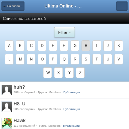
Ultima Online - Форум Русского сообщества игры
← На главную
Список пользователей
Filter »
A
B
C
D
E
F
G
H
I
J
K
L
M
N
O
P
Q
R
S
T
U
V
W
X
Y
Z
huh?
388 сообщений · Группа: Members ·
Публикации
H8_U
285 сообщений · Группа: Members ·
Публикации
Hawk
112 сообщений · Группа: Members ·
Публикации