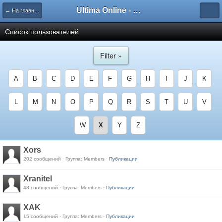
Ultima Online - Форум Русского сообщества игры
← На главную
Список пользователей
Filter »
A
B
C
D
E
F
G
H
I
J
K
L
M
N
O
P
Q
R
S
T
U
V
W
X
Y
Z
Xors
202 сообщений · Группа: Members ·
Публикации
Xranitel
48 сообщений · Группа: Members ·
Публикации
XAK
15 сообщений · Группа: Members ·
Публикации