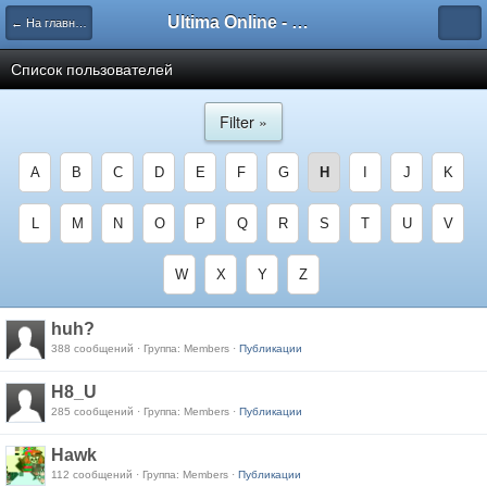
Ultima Online - Форум Русского сообщества игры
← На главную
Список пользователей
Filter »
A
B
C
D
E
F
G
H
I
J
K
L
M
N
O
P
Q
R
S
T
U
V
W
X
Y
Z
huh?
388 сообщений · Группа: Members ·
Публикации
H8_U
285 сообщений · Группа: Members ·
Публикации
Hawk
112 сообщений · Группа: Members ·
Публикации