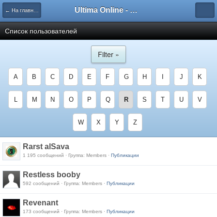
Ultima Online - Форум Русского сообщества игры
← На главную
Список пользователей
Filter »
A
B
C
D
E
F
G
H
I
J
K
L
M
N
O
P
Q
R
S
T
U
V
W
X
Y
Z
Rarst alSava
1 195 сообщений · Группа: Members ·
Публикации
Restless booby
592 сообщений · Группа: Members ·
Публикации
Revenant
173 сообщений · Группа: Members ·
Публикации