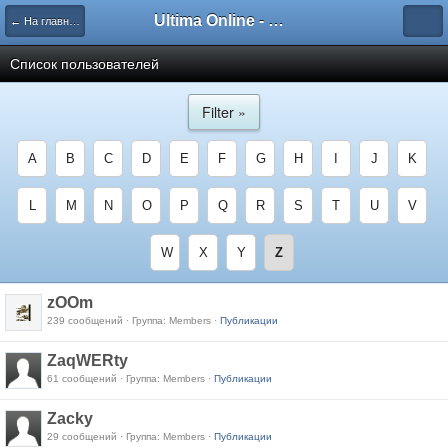
Ultima Online - Форум Русского сообщества игры
← На главную
Список пользователей
Filter »
A
B
C
D
E
F
G
H
I
J
K
L
M
N
O
P
Q
R
S
T
U
V
W
X
Y
Z
zOOm
239 сообщений · Группа: Members ·
Публикации
ZaqWERty
61 сообщений · Группа: Members ·
Публикации
Zacky
29 сообщений · Группа: Members ·
Публикации