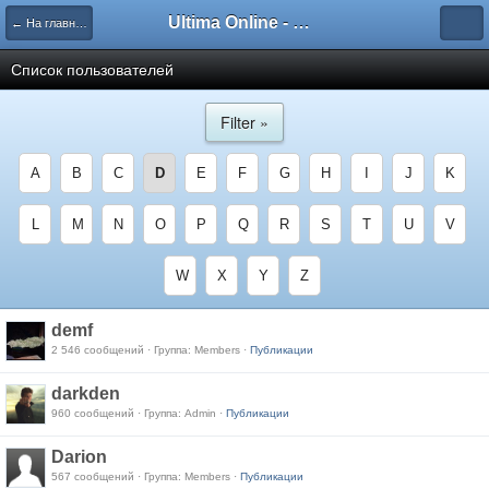
Ultima Online - Форум Русского сообщества игры
← На главную
Список пользователей
Filter »
A
B
C
D
E
F
G
H
I
J
K
L
M
N
O
P
Q
R
S
T
U
V
W
X
Y
Z
demf
2 546 сообщений · Группа: Members ·
Публикации
darkden
960 сообщений · Группа: Admin ·
Публикации
Darion
567 сообщений · Группа: Members ·
Публикации