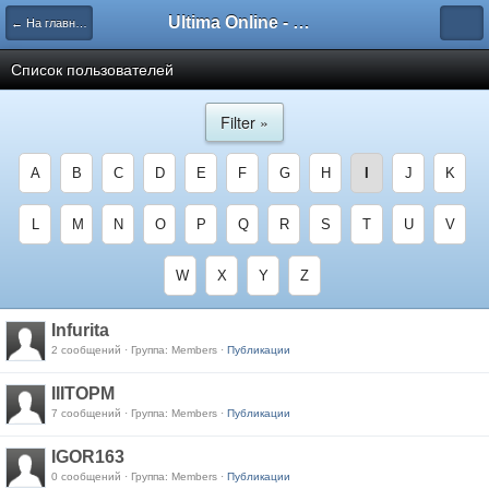
Ultima Online - Форум Русского сообщества игры
← На главную
Список пользователей
Filter »
A
B
C
D
E
F
G
H
I
J
K
L
M
N
O
P
Q
R
S
T
U
V
W
X
Y
Z
Infurita
2 сообщений · Группа: Members ·
Публикации
IIITOPM
7 сообщений · Группа: Members ·
Публикации
IGOR163
0 сообщений · Группа: Members ·
Публикации