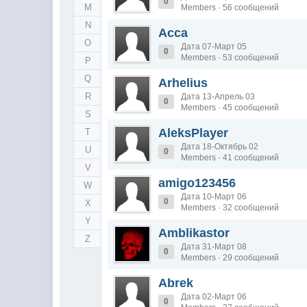
0
M
Members · 56 сообщений
N
Acca
O
Дата 07-Март 05
0
Members · 53 сообщений
P
Q
Arhelius
R
Дата 13-Апрель 03
0
Members · 45 сообщений
S
AleksPlayer
T
Дата 18-Октябрь 02
U
0
Members · 41 сообщений
V
amigo123456
W
Дата 10-Март 06
0
X
Members · 32 сообщений
Y
Amblikastor
Z
Дата 31-Март 08
0
Members · 29 сообщений
Abrek
Дата 02-Март 06
0