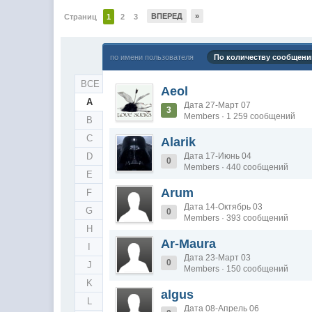
ВПЕРЕД
»
Страниц
1
2
3
по имени пользователя
По количеству сообщени
ВСЕ
Aeol
A
Дата 27-Март 07
3
Members · 1 259 сообщений
B
C
Alarik
D
Дата 17-Июнь 04
0
Members · 440 сообщений
E
Arum
F
Дата 14-Октябрь 03
G
0
Members · 393 сообщений
H
Ar-Maura
I
Дата 23-Март 03
0
J
Members · 150 сообщений
K
algus
L
Дата 08-Апрель 06