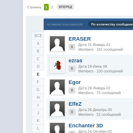
ВПЕРЕД
Страниц
1
2
по имени пользователя
По количеству сообщени
ВСЕ
ERASER
A
Дата 31-Январь 01
0
Members · 181 сообщений
B
C
ezras
D
Дата 19-Июнь 08
0
Members · 100 сообщений
E
Egor
F
Дата 28-Январь 02
G
0
Members · 75 сообщений
H
ElfeZ
I
Дата 26-Декабрь 00
0
J
Members · 52 сообщений
K
Enchanter 3D
L
Дата 24-Октябрь 02