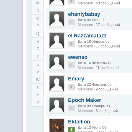
0
M
Members · 40 сообщений
N
ehaniybabay
O
Дата 03-Июнь 11
0
Members · 27 сообщений
P
Q
el Razzamatazz
R
Дата 18-Январь 06
0
Members · 17 сообщений
S
ewenso
T
Дата 16-Февраль 12
U
0
Members · 11 сообщений
V
Emary
W
Дата 22-Февраль 05
0
X
Members · 9 сообщений
Y
Epoch Maker
Z
Дата 09-Ноябрь 03
0
Members · 8 сообщений
Ektallion
Дата 13-Июль 09
1