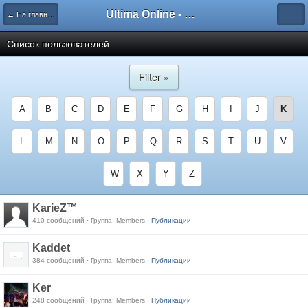
Ultima Online - Форум Русского сообщества игры
← На главную
Список пользователей
Filter »
A
B
C
D
E
F
G
H
I
J
K
L
M
N
O
P
Q
R
S
T
U
V
W
X
Y
Z
KarieZ™
410 сообщений · Группа: Members ·
Публикации
Kaddet
384 сообщений · Группа: Members ·
Публикации
Ker
248 сообщений · Группа: Members ·
Публикации