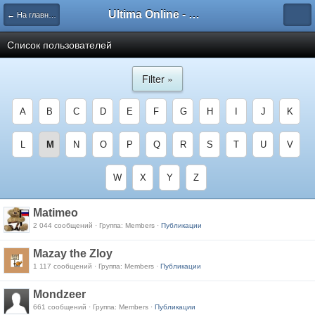
Ultima Online - Форум Русского сообщества игры
← На главную
Список пользователей
Filter »
A
B
C
D
E
F
G
H
I
J
K
L
M
N
O
P
Q
R
S
T
U
V
W
X
Y
Z
Matimeo
2 044 сообщений · Группа: Members ·
Публикации
Mazay the Zloy
1 117 сообщений · Группа: Members ·
Публикации
Mondzeer
661 сообщений · Группа: Members ·
Публикации