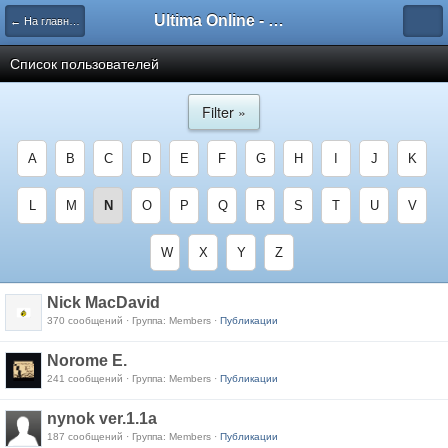
Ultima Online - Форум Русского сообщества игры
← На главную
Список пользователей
Filter »
A
B
C
D
E
F
G
H
I
J
K
L
M
N
O
P
Q
R
S
T
U
V
W
X
Y
Z
Nick MacDavid
370 сообщений · Группа: Members ·
Публикации
Norome E.
241 сообщений · Группа: Members ·
Публикации
nynok ver.1.1a
187 сообщений · Группа: Members ·
Публикации