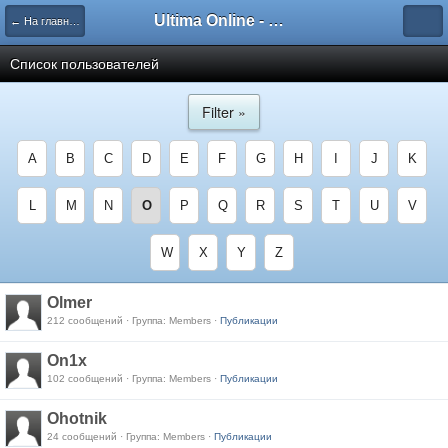
Ultima Online - Форум Русского сообщества игры
← На главную
Список пользователей
Filter »
A
B
C
D
E
F
G
H
I
J
K
L
M
N
O
P
Q
R
S
T
U
V
W
X
Y
Z
Olmer
212 сообщений · Группа: Members ·
Публикации
On1x
102 сообщений · Группа: Members ·
Публикации
Ohotnik
24 сообщений · Группа: Members ·
Публикации