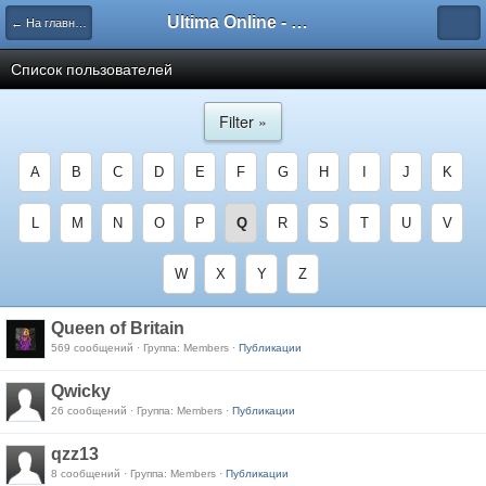
Ultima Online - Форум Русского сообщества игры
← На главную
Список пользователей
Filter »
A
B
C
D
E
F
G
H
I
J
K
L
M
N
O
P
Q
R
S
T
U
V
W
X
Y
Z
Queen of Britain
569 сообщений · Группа: Members ·
Публикации
Qwicky
26 сообщений · Группа: Members ·
Публикации
qzz13
8 сообщений · Группа: Members ·
Публикации