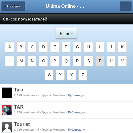
Ultima Online - Форум Русского сообщества игры
← На главную
Список пользователей
Filter »
A
B
C
D
E
F
G
H
I
J
K
L
M
N
O
P
Q
R
S
T
U
V
W
X
Y
Z
Tais
2 499 сообщений · Группа: Members ·
Публикации
TAR
1 276 сообщений · Группа: Members ·
Публикации
Tourist
1 089 сообщений · Группа: Members ·
Публикации