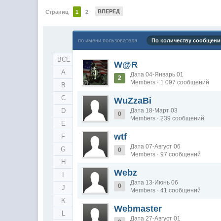
ВПЕРЕД
Страниц
1
2
по имени пользователя
По количеству сообщени
ВСЕ
W@R
A
Дата 04-Январь 01
2
Members · 1 097 сообщений
B
C
WuZzaBi
D
Дата 18-Март 03
0
Members · 239 сообщений
E
wtf
F
Дата 07-Август 06
G
0
Members · 97 сообщений
H
Webz
I
Дата 13-Июнь 06
0
J
Members · 41 сообщений
K
Webmaster
L
Дата 27-Август 01