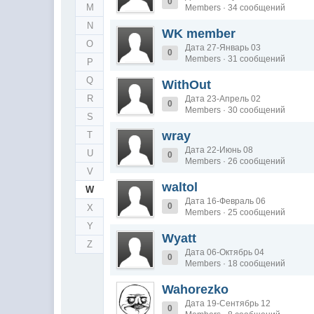
0
M
Members · 34 сообщений
N
WK member
O
Дата 27-Январь 03
0
Members · 31 сообщений
P
Q
WithOut
R
Дата 23-Апрель 02
0
Members · 30 сообщений
S
wray
T
Дата 22-Июнь 08
U
0
Members · 26 сообщений
V
waltol
W
Дата 16-Февраль 06
0
X
Members · 25 сообщений
Y
Wyatt
Z
Дата 06-Октябрь 04
0
Members · 18 сообщений
Wahorezko
Дата 19-Сентябрь 12
0