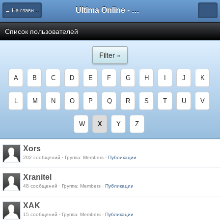
Ultima Online - Форум Русского сообщества игры
← На главную
Список пользователей
Filter »
A
B
C
D
E
F
G
H
I
J
K
L
M
N
O
P
Q
R
S
T
U
V
W
X
Y
Z
Xors
202 сообщений · Группа: Members ·
Публикации
Xranitel
48 сообщений · Группа: Members ·
Публикации
XAK
15 сообщений · Группа: Members ·
Публикации