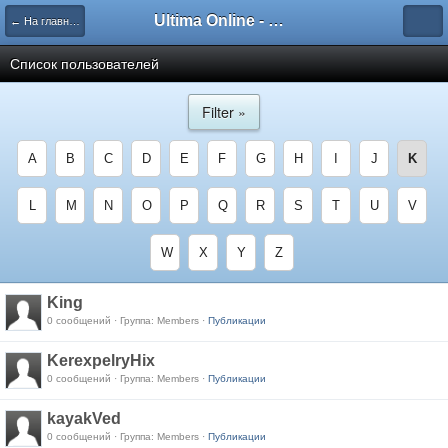
Ultima Online - Форум Русского сообщества игры
← На главную
Список пользователей
Filter »
A
B
C
D
E
F
G
H
I
J
K
L
M
N
O
P
Q
R
S
T
U
V
W
X
Y
Z
King
0 сообщений · Группа: Members ·
Публикации
KerexpelryHix
0 сообщений · Группа: Members ·
Публикации
kayakVed
0 сообщений · Группа: Members ·
Публикации