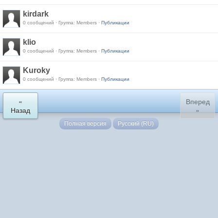
kirdark
0 сообщений · Группа: Members ·
Публикации
klio
0 сообщений · Группа: Members ·
Публикации
Kuroky
0 сообщений · Группа: Members ·
Публикации
«
Вперед
Назад
»
Полная версия
Русский (RU)