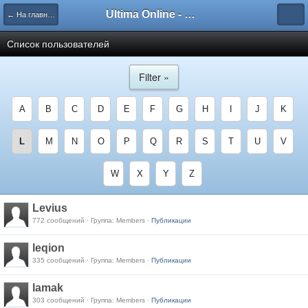
Ultima Online - Форум Русского сообщества игры
← На главную
Список пользователей
Filter »
A
B
C
D
E
F
G
H
I
J
K
L
M
N
O
P
Q
R
S
T
U
V
W
X
Y
Z
Levius
772 сообщений · Группа: Members ·
Публикации
leqion
335 сообщений · Группа: Members ·
Публикации
lamak
303 сообщений · Группа: Members ·
Публикации