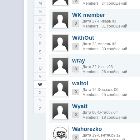
0
M
Members · 34 сообщений
N
WK member
O
Дата 27-Январь 03
0
Members · 31 сообщений
P
Q
WithOut
R
Дата 23-Апрель 02
0
Members · 30 сообщений
S
wray
T
Дата 22-Июнь 08
U
0
Members · 26 сообщений
V
waltol
W
Дата 16-Февраль 06
0
X
Members · 25 сообщений
Y
Wyatt
Z
Дата 06-Октябрь 04
0
Members · 18 сообщений
Wahorezko
Дата 19-Сентябрь 12
0