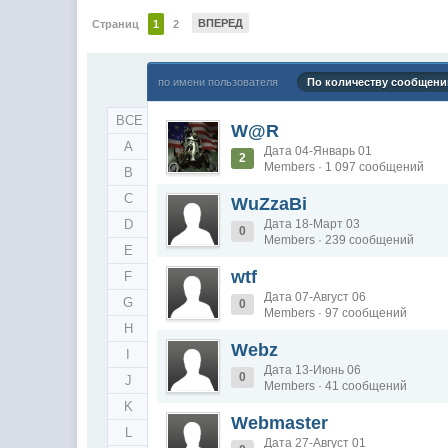
ВПЕРЕД
Страниц
1
2
по имени пользователя
По количеству сообщени
ВСЕ
W@R
A
Дата 04-Январь 01
2
Members · 1 097 сообщений
B
C
WuZzaBi
D
Дата 18-Март 03
0
Members · 239 сообщений
E
wtf
F
Дата 07-Август 06
G
0
Members · 97 сообщений
H
Webz
I
Дата 13-Июнь 06
0
J
Members · 41 сообщений
K
Webmaster
L
Дата 27-Август 01