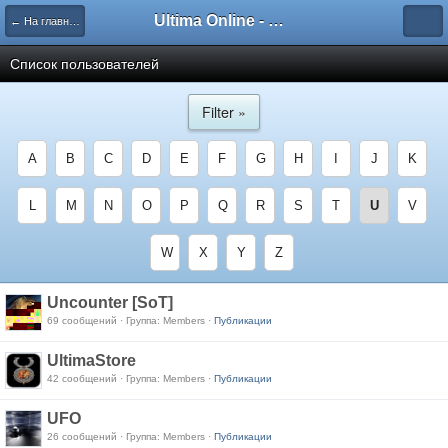
Ultima Online - Форум Русского сообщества игры
← На главную
Список пользователей
Filter »
A
B
C
D
E
F
G
H
I
J
K
L
M
N
O
P
Q
R
S
T
U
V
W
X
Y
Z
Uncounter [SoT]
69 сообщений · Группа: Members ·
Публикации
UltimaStore
42 сообщений · Группа: Members ·
Публикации
UFO
26 сообщений · Группа: Members ·
Публикации