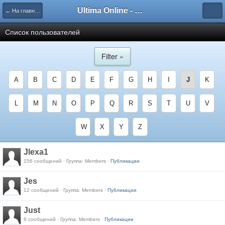
Ultima Online - Форум Русского сообщества игры
← На главную
Список пользователей
Filter »
A
B
C
D
E
F
G
H
I
J
K
L
M
N
O
P
Q
R
S
T
U
V
W
X
Y
Z
Jlexa1
156 сообщений · Группа: Members ·
Публикации
Jes
12 сообщений · Группа: Members ·
Публикации
Just
9 сообщений · Группа: Members ·
Публикации