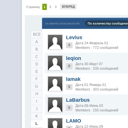
ВПЕРЕД
Страниц
1
2
3
по имени пользователя
По количеству сообщени
ВСЕ
Levius
A
Дата 24-Февраль 01
0
Members · 772 сообщений
B
C
leqion
D
Дата 30-Март 07
0
Members · 335 сообщений
E
lamak
F
Дата 01-Январь 01
G
0
Members · 303 сообщений
H
LaBarbus
I
Дата 06-Июнь 03
0
J
Members · 155 сообщений
K
LAMO
L
Дата 22-Июнь 09