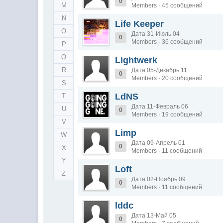
0
M
Members · 45 сообщений
N
Life Keeper
O
Дата 31-Июль 04
0
Members · 36 сообщений
P
Q
Lightwerk
R
Дата 05-Декабрь 11
0
Members · 20 сообщений
S
LdNS
T
Дата 11-Февраль 06
U
0
Members · 19 сообщений
V
Limp
W
Дата 09-Апрель 01
0
X
Members · 11 сообщений
Y
Loft
Z
Дата 02-Ноябрь 09
0
Members · 11 сообщений
lddc
Дата 13-Май 05
0