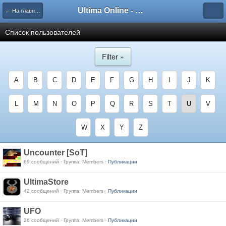
Ultima Online - Форум Русского сообщества игры
← На главную
Список пользователей
Filter »
A
B
C
D
E
F
G
H
I
J
K
L
M
N
O
P
Q
R
S
T
U
V
W
X
Y
Z
Uncounter [SoT]
69 сообщений · Группа: Members ·
Публикации
UltimaStore
42 сообщений · Группа: Members ·
Публикации
UFO
26 сообщений · Группа: Members ·
Публикации