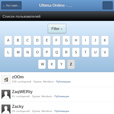
Ultima Online - Форум Русского сообщества игры
← На главную
Список пользователей
Filter »
A
B
C
D
E
F
G
H
I
J
K
L
M
N
O
P
Q
R
S
T
U
V
W
X
Y
Z
zOOm
239 сообщений · Группа: Members ·
Публикации
ZaqWERty
61 сообщений · Группа: Members ·
Публикации
Zacky
29 сообщений · Группа: Members ·
Публикации