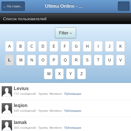
Ultima Online - Форум Русского сообщества игры
← На главную
Список пользователей
Filter »
A
B
C
D
E
F
G
H
I
J
K
L
M
N
O
P
Q
R
S
T
U
V
W
X
Y
Z
Levius
772 сообщений · Группа: Members ·
Публикации
leqion
335 сообщений · Группа: Members ·
Публикации
lamak
303 сообщений · Группа: Members ·
Публикации