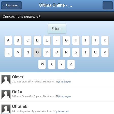
Ultima Online - Форум Русского сообщества игры
← На главную
Список пользователей
Filter »
A
B
C
D
E
F
G
H
I
J
K
L
M
N
O
P
Q
R
S
T
U
V
W
X
Y
Z
Olmer
212 сообщений · Группа: Members ·
Публикации
On1x
102 сообщений · Группа: Members ·
Публикации
Ohotnik
24 сообщений · Группа: Members ·
Публикации