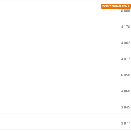
ПОПУЛЯРНАЯ ТЕМА
10 869
4 170
4 062
4 017
6 050
4 860
3 845
3 877