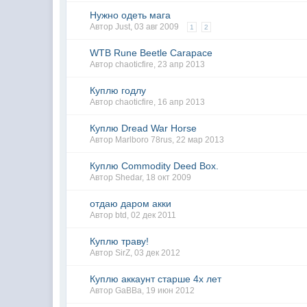
Нужно одеть мага
Автор
Just
,
03 авг 2009
1
2
WTB Rune Beetle Carapace
Автор
chaoticfire
,
23 апр 2013
Куплю годлу
Автор
chaoticfire
,
16 апр 2013
Куплю Dread War Horse
Автор
Marlboro 78rus
,
22 мар 2013
Куплю Commodity Deed Box.
Автор
Shedar
,
18 окт 2009
отдаю даром акки
Автор
btd
,
02 дек 2011
Куплю траву!
Автор
SirZ
,
03 дек 2012
Куплю аккаунт старше 4х лет
Автор
GaBBa
,
19 июн 2012