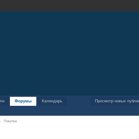
ели
Форумы
Календарь
Просмотр новых публи
→
Покупка