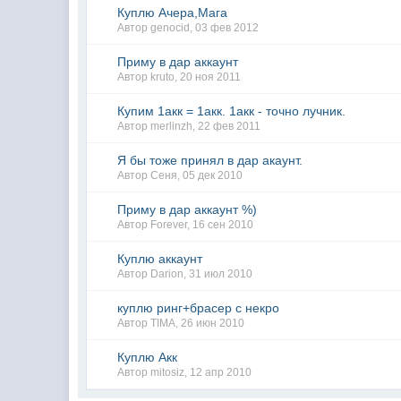
Куплю Ачера,Мага
Автор
genocid
,
03 фев 2012
Приму в дар аккаунт
Автор
kruto
,
20 ноя 2011
Купим 1акк = 1акк. 1акк - точно лучник.
Автор
merlinzh
,
22 фев 2011
Я бы тоже принял в дар акаунт.
Автор
Сеня
,
05 дек 2010
Приму в дар аккаунт %)
Автор
Forever
,
16 сен 2010
Куплю аккаунт
Автор
Darion
,
31 июл 2010
куплю ринг+брасер с некро
Автор
TIMA
,
26 июн 2010
Куплю Акк
Автор
mitosiz
,
12 апр 2010