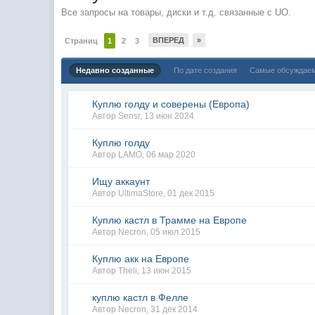
Все запросы на товары, диски и т.д. связанные с UO.
ВПЕРЕД
»
Страниц
1
2
3
Недавно созданные
По дате создания
Самые обсуждае
Куплю голду и соверены (Европа)
Автор
Sensr
,
13 июн 2024
Куплю голду
Автор
LAMO
,
06 мар 2020
Ищу аккаунт
Автор
UltimaStore
,
01 дек 2015
Куплю кастл в Трамме на Европе
Автор
Necron
,
05 июл 2015
Куплю акк на Европе
Автор
Theli
,
13 июн 2015
куплю кастл в Фелле
Автор
Necron
,
31 дек 2014