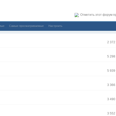
Отметить этот форум п
мые
Самые просматриваемые
Настроить
2 372
5 298
5 939
3 366
3 490
3 552