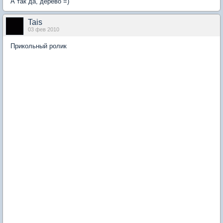
А так да, дерево =)
Tais
03 фев 2010
Прикольный ролик