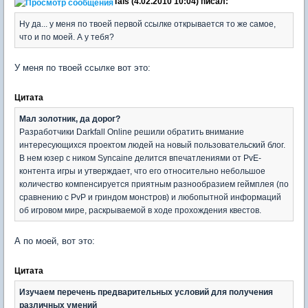
Tais (4.02.2010 10:04) писал:
Ну да... у меня по твоей первой ссылке открывается то же самое,
что и по моей. А у тебя?
У меня по твоей ссылке вот это:
Цитата
Мал золотник, да дорог?
Разработчики Darkfall Online решили обратить внимание
интересующихся проектом людей на новый пользовательский блог.
В нем юзер с ником Syncaine делится впечатлениями от PvE-
контента игры и утверждает, что его относительно небольшое
количество компенсируется приятным разнообразием геймплея (по
сравнению с PvP и гриндом монстров) и любопытной информаций
об игровом мире, раскрываемой в ходе прохождения квестов.
А по моей, вот это:
Цитата
Изучаем перечень предварительных условий для получения
различных умений