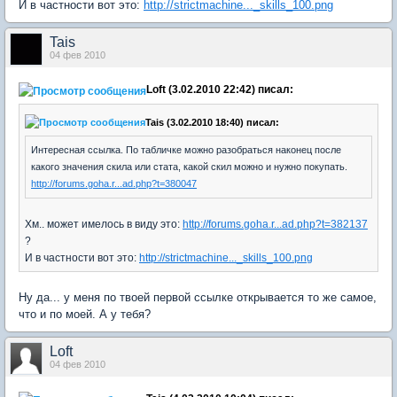
И в частности вот это:
http://strictmachine..._skills_100.png
Tais
04 фев 2010
Loft (3.02.2010 22:42) писал:
Tais (3.02.2010 18:40) писал:
Интересная ссылка. По табличке можно разобраться наконец после
какого значения скила или стата, какой скил можно и нужно покупать.
http://forums.goha.r...ad.php?t=380047
Хм.. может имелось в виду это:
http://forums.goha.r...ad.php?t=382137
?
И в частности вот это:
http://strictmachine..._skills_100.png
Ну да... у меня по твоей первой ссылке открывается то же самое,
что и по моей. А у тебя?
Loft
04 фев 2010