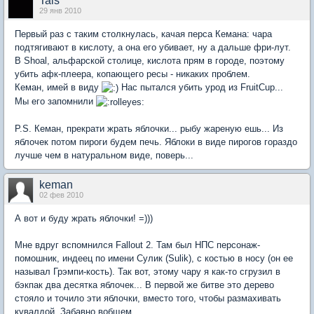
Tais
29 янв 2010
Первый раз с таким столкнулась, качая перса Кемана: чара
подтягивают в кислоту, а она его убивает, ну а дальше фри-лут.
В Shoal, альфарской столице, кислота прям в городе, поэтому
убить афк-плеера, копающего ресы - никаких проблем.
Кеман, имей в виду
Нас пытался убить урод из FruitCup...
Мы его запомнили
P.S. Кеман, прекрати жрать яблочки... рыбу жареную ешь... Из
яблочек потом пироги будем печь. Яблоки в виде пирогов гораздо
лучше чем в натуральном виде, поверь...
keman
02 фев 2010
А вот и буду жрать яблочки! =)))
Мне вдруг вспомнился Fallout 2. Там был НПС персонаж-
помошник, индеец по имени Сулик (Sulik), с костью в носу (он ее
называл Грэмпи-кость). Так вот, этому чару я как-то сгрузил в
бэкпак два десятка яблочек... В первой же битве это дерево
стояло и точило эти яблочки, вместо того, чтобы размахивать
кувалдой. Забавно вобщем