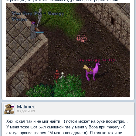
Matimeo
03 дек 2009
Хех искал так и не мог найти =) потом может на буке посмотрю...
У меня тоже шот был смешной где у меня у Вора при magery - 0
статус прописывался ГМ маг в пепадоле =) Я только так и не