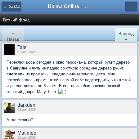
Ultima Online - Форум Русского сообщества игры
← Darkfall
Всякий флуд
«
Вперед
Назад
»
Tais
01 дек 2009
Переключаюсь сегодня в окно персонажа, который рубит дерево
в Сангуине и чуть не падаю со стула: соседнее дерево рубит
снеговик
из промзоны, бледно сине-зеленого цвета. Мне
потребовалось время, чтобы самой себе подтвердить, что в этой
игре снеговиков не бывает. В снеговике был опознан лысый
женский дварф Mary Tech
darkden
02 дек 2009
А где скрины?
Matimeo
02 дек 2009