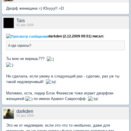
Дворф женищина =) Юхууу!! =D
Tais
02 дек 2009
darkden (2.12.2009 09:51) писал:
А где скрины?
Ты мне не веришь???
Не сделала, если увижу в следующий раз - сделаю, раз уж ты
такой недоверчивый!
Матимео, кста, лидер Блэк Фениксов тоже играет дворфом-
женщиной
по имени Аракел Саврогофф
darkden
02 дек 2009
Это не от недоверия, если это что то необычно, даже для
играющих, то уж такие скрины будут наверное раритетными...