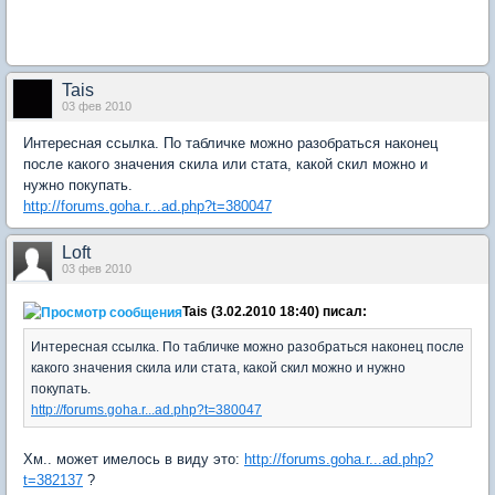
Tais
03 фев 2010
Интересная ссылка. По табличке можно разобраться наконец
после какого значения скила или стата, какой скил можно и
нужно покупать.
http://forums.goha.r...ad.php?t=380047
Loft
03 фев 2010
Tais (3.02.2010 18:40) писал:
Интересная ссылка. По табличке можно разобраться наконец после
какого значения скила или стата, какой скил можно и нужно
покупать.
http://forums.goha.r...ad.php?t=380047
Хм.. может имелось в виду это:
http://forums.goha.r...ad.php?
t=382137
?