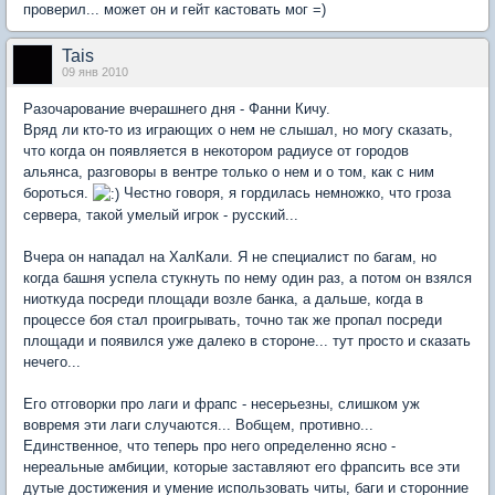
проверил... может он и гейт кастовать мог =)
Tais
09 янв 2010
Разочарование вчерашнего дня - Фанни Кичу.
Вряд ли кто-то из играющих о нем не слышал, но могу сказать,
что когда он появляется в некотором радиусе от городов
альянса, разговоры в вентре только о нем и о том, как с ним
бороться.
Честно говоря, я гордилась немножко, что гроза
сервера, такой умелый игрок - русский...
Вчера он нападал на ХалКали. Я не специалист по багам, но
когда башня успела стукнуть по нему один раз, а потом он взялся
ниоткуда посреди площади возле банка, а дальше, когда в
процессе боя стал проигрывать, точно так же пропал посреди
площади и появился уже далеко в стороне... тут просто и сказать
нечего...
Его отговорки про лаги и фрапс - несерьезны, слишком уж
вовремя эти лаги случаются... Вобщем, противно...
Единственное, что теперь про него определенно ясно -
нереальные амбиции, которые заставляют его фрапсить все эти
дутые достижения и умение использовать читы, баги и сторонние