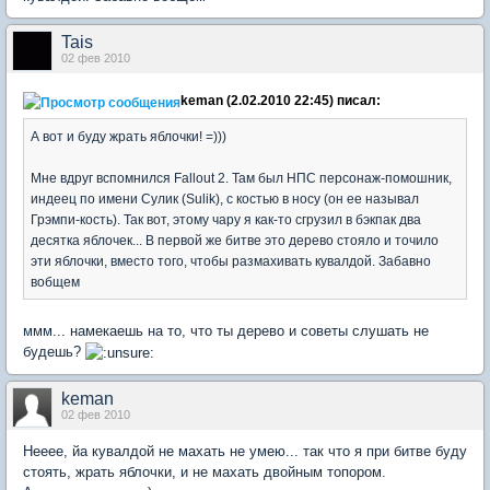
Tais
02 фев 2010
keman (2.02.2010 22:45) писал:
А вот и буду жрать яблочки! =)))
Мне вдруг вспомнился Fallout 2. Там был НПС персонаж-помошник,
индеец по имени Сулик (Sulik), с костью в носу (он ее называл
Грэмпи-кость). Так вот, этому чару я как-то сгрузил в бэкпак два
десятка яблочек... В первой же битве это дерево стояло и точило
эти яблочки, вместо того, чтобы размахивать кувалдой. Забавно
вобщем
ммм... намекаешь на то, что ты дерево и советы слушать не
будешь?
keman
02 фев 2010
Нееее, йа кувалдой не махать не умею... так что я при битве буду
стоять, жрать яблочки, и не махать двойным топором.