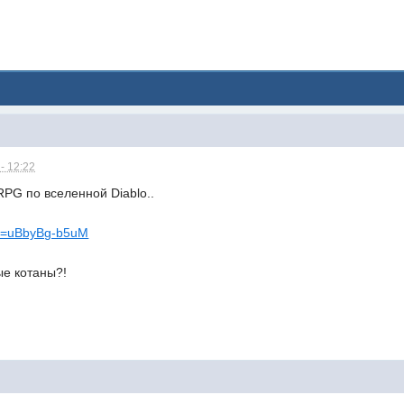
- 12:22
G по вселенной Diablo..
h?v=uBbyBg-b5uM
е котаны?!