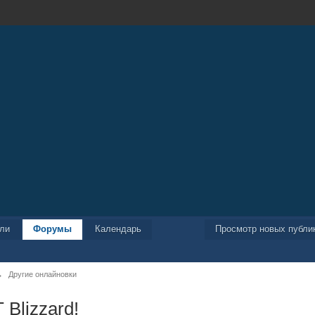
ели
Форумы
Календарь
Просмотр новых публи
→
Другие онлайновки
 Blizzard!