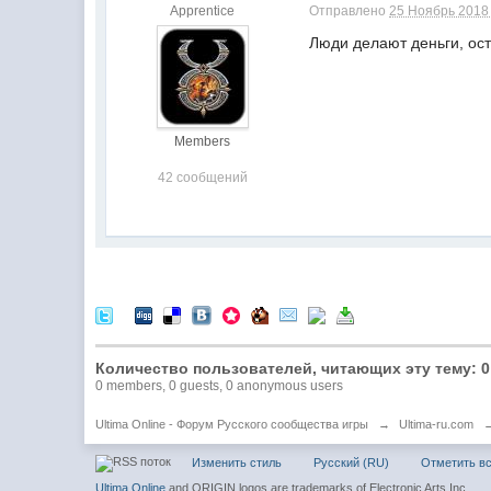
Apprentice
Отправлено
25 Ноябрь 2018 
Люди делают деньги, ос
Members
42 сообщений
Количество пользователей, читающих эту тему: 0
0 members, 0 guests, 0 anonymous users
Ultima Online - Форум Русского сообщества игры
→
Ultima-ru.com
Изменить стиль
Русский (RU)
Отметить в
Ultima Online
and ORIGIN logos are trademarks of Electronic Arts Inc.