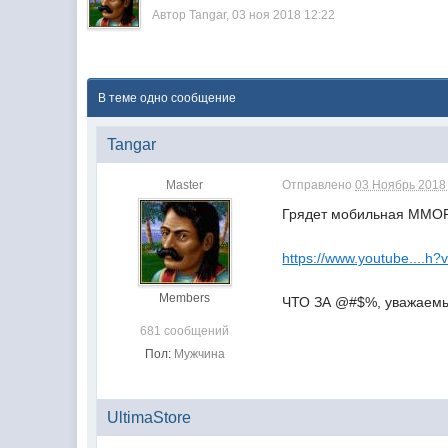
Автор
Tangar
,
03 ноя 2018 12:22
В теме одно сообщение
Tangar
Master
Отправлено
03 Ноябрь 2018 
Грядет мобильная MMORP
https://www.youtube....
Members
ЧТО ЗА @#$%, уважаемы
681 сообщений
Пол:
Мужчина
UltimaStore