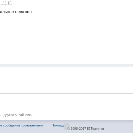
- 23:10
тальное неважно.
→
Другие онлайновки
се сообщения прочитанными
Помощь
© 1998-2017 IGTeam.net