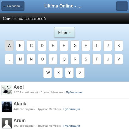
Ultima Online - Форум Русского сообщества игры
← На главную
Список пользователей
Filter »
A
B
C
D
E
F
G
H
I
J
K
L
M
N
O
P
Q
R
S
T
U
V
W
X
Y
Z
Aeol
1 259 сообщений · Группа: Members ·
Публикации
Alarik
440 сообщений · Группа: Members ·
Публикации
Arum
393 сообщений · Группа: Members ·
Публикации