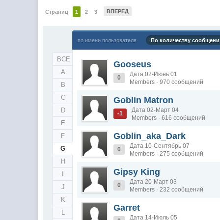
ВПЕРЕД
Страниц
1
2
3
по имени пользователя
По количеству сообщени
ВСЕ
Gooseus
A
Дата 02-Июнь 01
0
Members · 970 сообщений
B
C
Goblin Matron
D
Дата 02-Март 04
-1
Members · 616 сообщений
E
Goblin_aka_Dark
F
Дата 10-Сентябрь 07
G
0
Members · 275 сообщений
H
Gipsy King
I
Дата 20-Март 03
0
J
Members · 232 сообщений
K
Garret
L
Дата 14-Июль 05