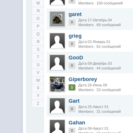
0
M
Members · 100 сообщений
N
garet
O
Дата 17-Октябрь 04
0
Members · 69 сообщений
P
Q
grieg
R
Дата 03-Январь 01
0
Members · 62 сообщений
S
GooD
T
Дата 09-Декабрь 03
U
0
Members · 44 сообщений
V
Giperborey
W
Дата 26-Июль 09
1
X
Members · 33 сообщений
Y
Gart
Z
Дата 25-Август 01
0
Members · 31 сообщений
Gahan
Дата 09-Август 01
0