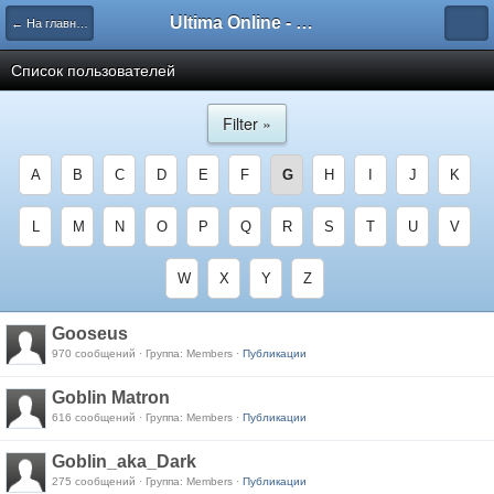
Ultima Online - Форум Русского сообщества игры
← На главную
Список пользователей
Filter »
A
B
C
D
E
F
G
H
I
J
K
L
M
N
O
P
Q
R
S
T
U
V
W
X
Y
Z
Gooseus
970 сообщений · Группа: Members ·
Публикации
Goblin Matron
616 сообщений · Группа: Members ·
Публикации
Goblin_aka_Dark
275 сообщений · Группа: Members ·
Публикации