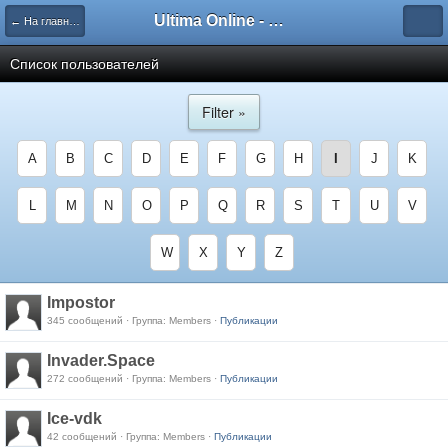
Ultima Online - Форум Русского сообщества игры
← На главную
Список пользователей
Filter »
A
B
C
D
E
F
G
H
I
J
K
L
M
N
O
P
Q
R
S
T
U
V
W
X
Y
Z
Impostor
345 сообщений · Группа: Members ·
Публикации
Invader.Space
272 сообщений · Группа: Members ·
Публикации
Ice-vdk
42 сообщений · Группа: Members ·
Публикации