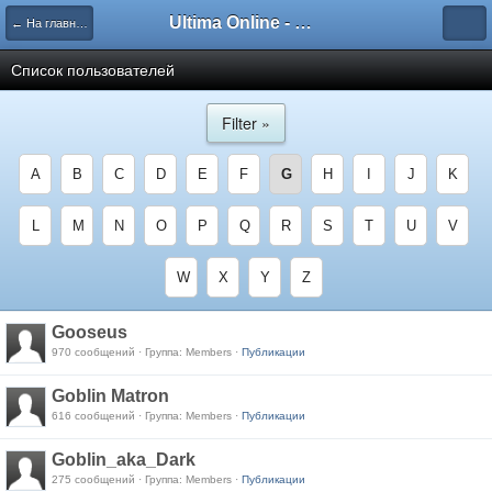
Ultima Online - Форум Русского сообщества игры
← На главную
Список пользователей
Filter »
A
B
C
D
E
F
G
H
I
J
K
L
M
N
O
P
Q
R
S
T
U
V
W
X
Y
Z
Gooseus
970 сообщений · Группа: Members ·
Публикации
Goblin Matron
616 сообщений · Группа: Members ·
Публикации
Goblin_aka_Dark
275 сообщений · Группа: Members ·
Публикации