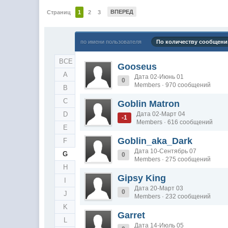
ВПЕРЕД
Страниц
1
2
3
по имени пользователя
По количеству сообщени
ВСЕ
Gooseus
A
Дата 02-Июнь 01
0
Members · 970 сообщений
B
C
Goblin Matron
D
Дата 02-Март 04
-1
Members · 616 сообщений
E
Goblin_aka_Dark
F
Дата 10-Сентябрь 07
G
0
Members · 275 сообщений
H
Gipsy King
I
Дата 20-Март 03
0
J
Members · 232 сообщений
K
Garret
L
Дата 14-Июль 05