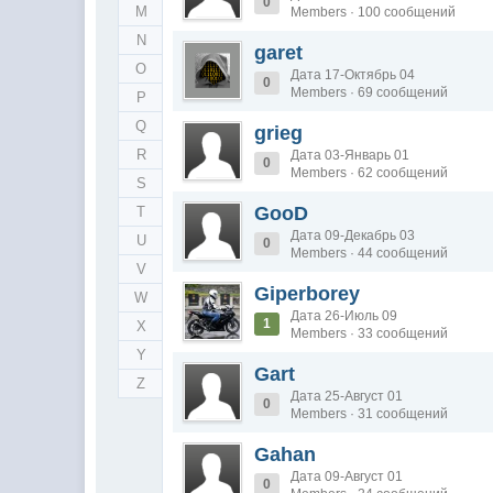
0
M
Members · 100 сообщений
N
garet
O
Дата 17-Октябрь 04
0
Members · 69 сообщений
P
Q
grieg
R
Дата 03-Январь 01
0
Members · 62 сообщений
S
GooD
T
Дата 09-Декабрь 03
U
0
Members · 44 сообщений
V
Giperborey
W
Дата 26-Июль 09
1
X
Members · 33 сообщений
Y
Gart
Z
Дата 25-Август 01
0
Members · 31 сообщений
Gahan
Дата 09-Август 01
0