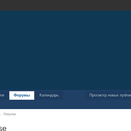
ели
Форумы
Календарь
Просмотр новых публи
→
Покупка
se