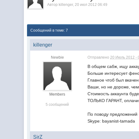
Автор
killenger
,
20 июл 2012 06:49
Сообщений в теме: 7
killenger
Newbie
Отправлено
20 Июль 2012 - 
В общем сабж, ищу акка
Больше интересует фенс
Главное чтоб был вкачен
Ваши, но не дороже, чем
Стоимость аккаунта буде
Members
ТОЛЬКО ГАРАНТ, оплачи
5 сообщений
По поводу предложений 
Skype: bayanist-tamada
SirZ