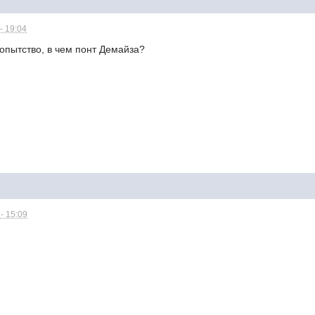
- 19:04
пытство, в чем понт Демайза?
- 15:09