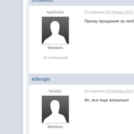
Dhole666
Apprentice
Отправлено
20 Январь 2013 
Прошу прощения за любо
Members
36 сообщений
killenger
Newbie
Отправлено
23 Ноябрь 2013 
Ап, все еще актуально
Members