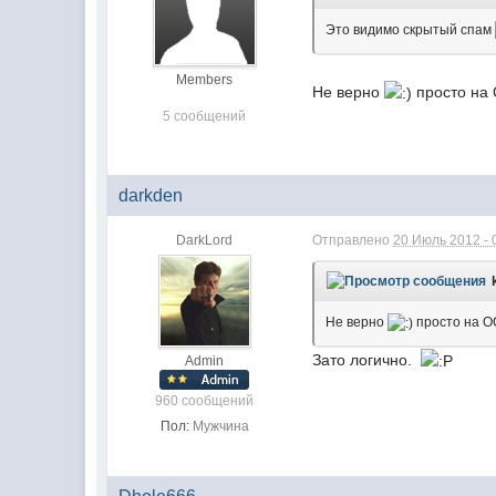
Это видимо скрытый спам
Members
Не верно
просто на 
5 сообщений
darkden
DarkLord
Отправлено
20 Июль 2012 - 
Не верно
просто на ОС
Зато логично.
Admin
960 сообщений
Пол:
Мужчина