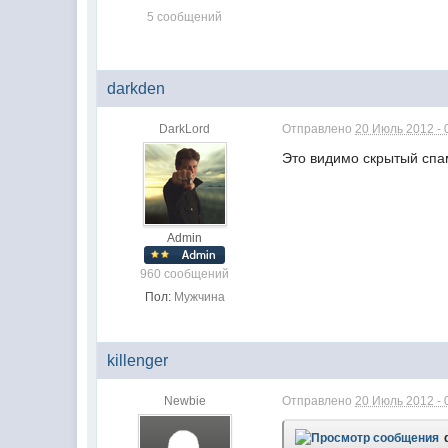
5 сообщений
darkden
DarkLord
Отправлено
20 Июль 2012 - 
Это видимо скрытый сп
Admin
960 сообщений
Пол:
Мужчина
killenger
Newbie
Отправлено
20 Июль 2012 - 