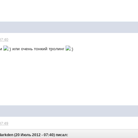
07:40
ам
или очень тонкий тролинг
07:49
darkden (20 Июль 2012 - 07:40) писал: