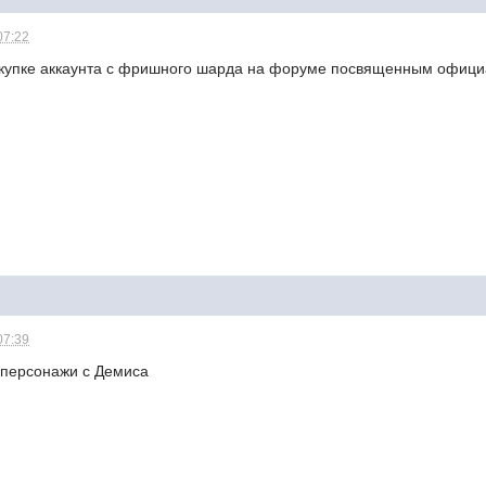
07:22
покупке аккаунта с фришного шарда на форуме посвященным офи
07:39
я персонажи с Демиса