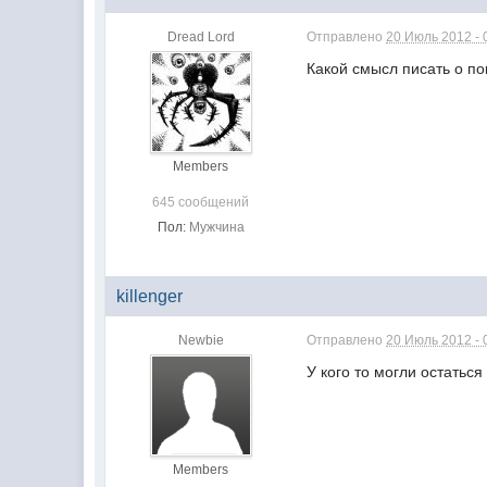
Dread Lord
Отправлено
20 Июль 2012 - 
Какой смысл писать о 
Members
645 сообщений
Пол:
Мужчина
killenger
Newbie
Отправлено
20 Июль 2012 - 
У кого то могли остатьс
Members