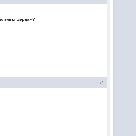
циальным шардам?
#3